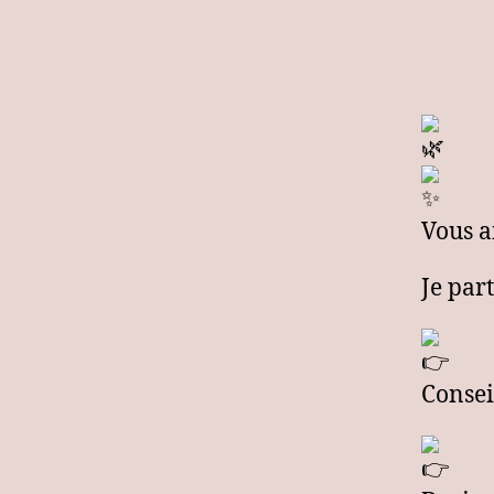
de
soins
bien-
Vous a
être
Je par
à
C
onsei