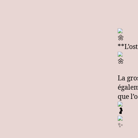
**L’os
La gro
égalem
que l’