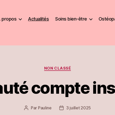
 propos
Actualités
Soins bien-être
Ostéopa
hie
Catégories
NON CLASSÉ
uté compte in
Par
Pauline
3 juillet 2025
Auteur
Date
de
de