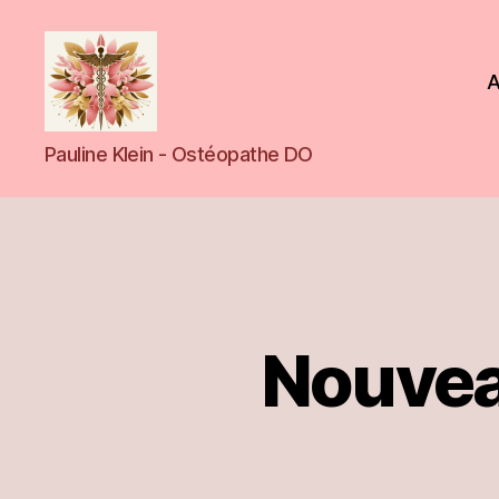
A
Cabinet
Pauline Klein - Ostéopathe DO
d'ostéopat
Nouvea
et