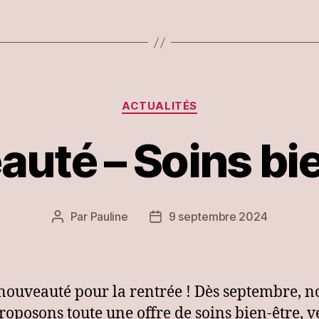
Catégories
ACTUALITÉS
uté – Soins bi
Par
Pauline
9 septembre 2024
Auteur
Date
de
de
l’article
l’article
 nouveauté pour la rentrée ! Dès septembre, n
roposons toute une offre de soins bien-être, 