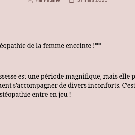
Auteur
Date
de
de
l’article
l’article
téopathie de la femme enceinte !**
ssesse est une période magnifique, mais elle 
ent s’accompagner de divers inconforts. C’est
ostéopathie entre en jeu !