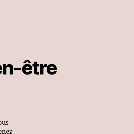
en-être
ous
venez