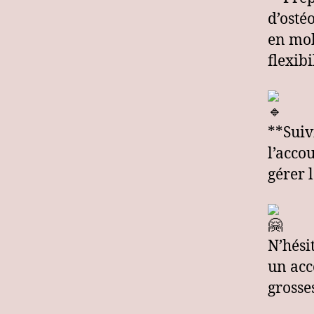
d’osté
en mob
flexibi
**Suiv
l’acco
gérer 
N’hési
un acc
grosses