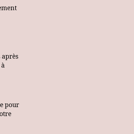
hement
s après
 à
ée pour
otre