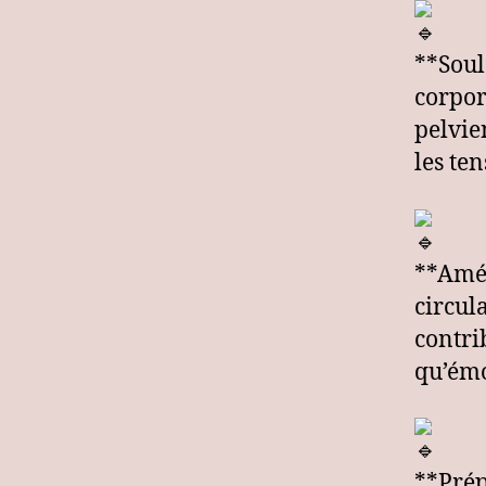
**Soul
corpor
pelvie
les ten
**Amél
circul
contri
qu’émo
**Prép