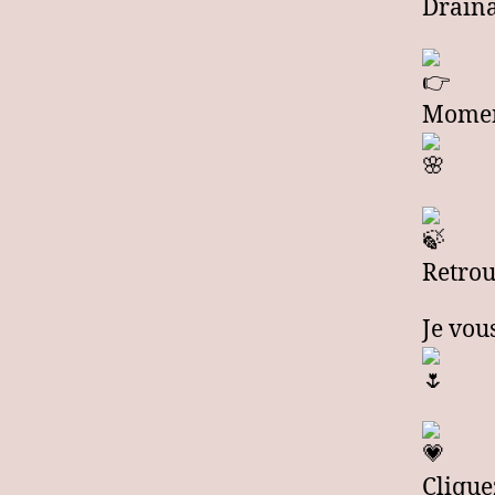
Bischwille
Drain
Moment
Retrou
Je vou
Clique