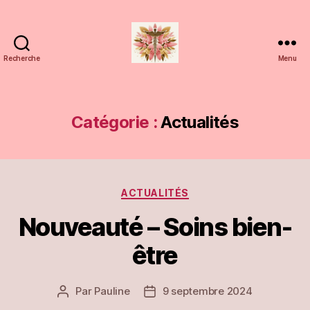
Recherche
Menu
Cabinet
d'ostéopathie
et
de
Catégorie :
Actualités
soins
bien-
être
à
Catégories
Bischwiller
ACTUALITÉS
Nouveauté – Soins bien-
être
Par
Pauline
9 septembre 2024
Auteur
Date
de
de