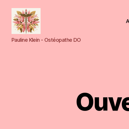
A
Cabinet
Pauline Klein - Ostéopathe DO
d'ostéopathie
et
de
soins
bien-
être
à
Bischwiller
Ouve