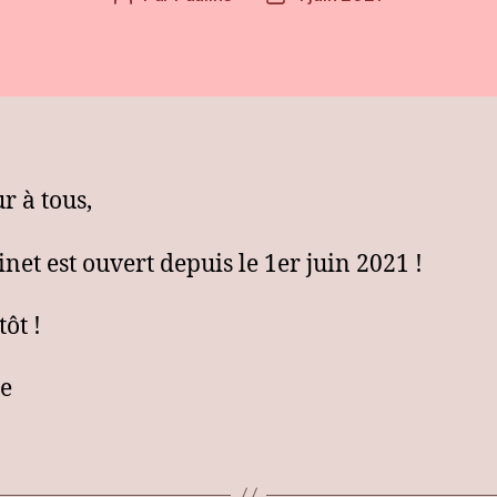
de
de
l’article
l’article
r à tous,
inet est ouvert depuis le 1er juin 2021 !
ôt !
e