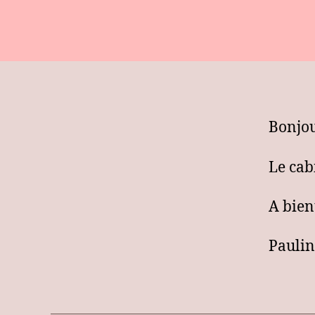
Bonjou
Le cab
A bient
Paulin