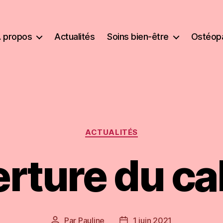
 propos
Actualités
Soins bien-être
Ostéopa
Catégories
ACTUALITÉS
rture du ca
Par
Pauline
1 juin 2021
Auteur
Date